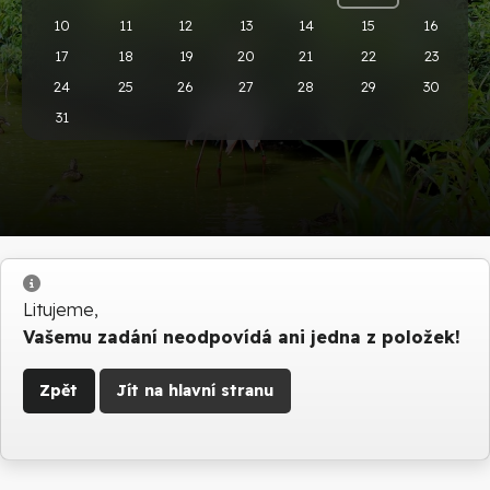
10
11
12
13
14
15
16
17
18
19
20
21
22
23
24
25
26
27
28
29
30
31
Info
Litujeme,
Vašemu zadání neodpovídá ani jedna z položek!
Zpět
Jít na hlavní stranu