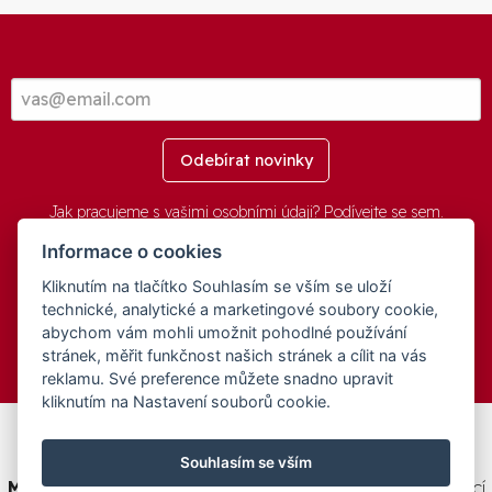
Odebírat novinky
Jak pracujeme s vašimi osobními údaji? Podívejte se
sem
.
Informace o cookies
Kliknutím na tlačítko Souhlasím se vším se uloží
© 2016-2026 -
aGovernment.cz
&
Obec Oznice
. Software:
aGovernment
, Verze:
4.0.1.1 - Beta
. Číslo Licence:
74274001
.
technické, analytické a marketingové soubory cookie,
Všechna práva vyhrazena
Ochrana osobních údajů
,
Přístupnost
abychom vám mohli umožnit pohodlné používání
stránek, měřit funkčnost našich stránek a cílit na vás
reklamu. Své preference můžete snadno upravit
kliknutím na Nastavení souborů cookie.
Tento web byl spolufinancován v rámci programu
Souhlasím se vším
Medializujeme ČESKO.cz
na podporu a modernizaci obcí