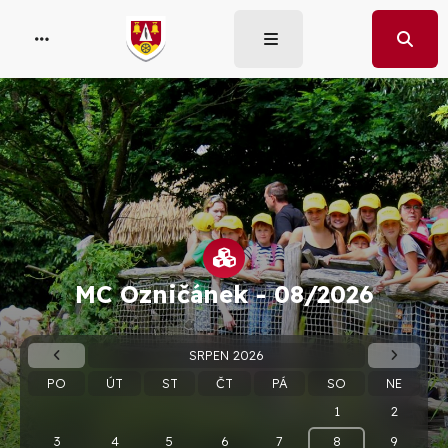
MC Ozničánek -
08/2026
SRPEN 2026
PO
ÚT
ST
ČT
PÁ
SO
NE
1
2
3
4
5
6
7
8
9