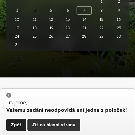
1
2
3
4
5
6
7
8
9
10
11
12
13
14
15
16
17
18
19
20
21
22
23
24
25
26
27
28
29
30
31
Info
Litujeme,
Vašemu zadání neodpovídá ani jedna z položek!
Zpět
Jít na hlavní stranu