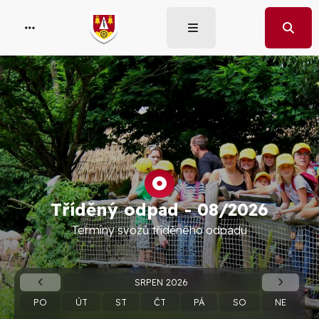
Tříděný odpad -
08/2026
Termíny svozů tříděného odpadu
SRPEN 2026
PO
ÚT
ST
ČT
PÁ
SO
NE