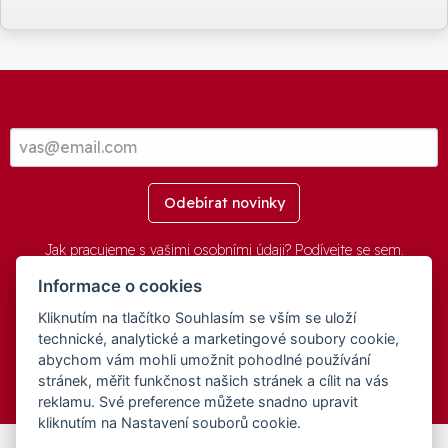
Odebírat novinky
Jak pracujeme s vašimi osobními údaji? Podívejte se
sem
.
Informace o cookies
Kliknutím na tlačítko Souhlasím se vším se uloží
© 2016-2026 -
aGovernment.cz
&
Obec Oznice
. Software:
aGovernment
, Verze:
4.0.1.1 - Beta
. Číslo Licence:
74274001
.
technické, analytické a marketingové soubory cookie,
Všechna práva vyhrazena
Ochrana osobních údajů
,
Přístupnost
abychom vám mohli umožnit pohodlné používání
stránek, měřit funkčnost našich stránek a cílit na vás
reklamu. Své preference můžete snadno upravit
kliknutím na Nastavení souborů cookie.