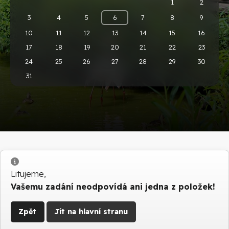
1
2
3
4
5
6
7
8
9
10
11
12
13
14
15
16
17
18
19
20
21
22
23
24
25
26
27
28
29
30
31
Info
Litujeme,
Vašemu zadání neodpovídá ani jedna z položek!
Zpět
Jít na hlavní stranu