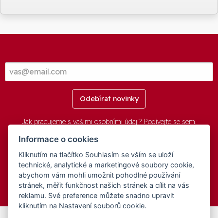
Odebírat novinky
Jak pracujeme s vašimi osobními údaji? Podívejte se
sem
.
Informace o cookies
Kliknutím na tlačítko Souhlasím se vším se uloží
© 2016-2026 -
aGovernment.cz
&
Obec Oznice
. Software:
aGovernment
, Verze:
4.0.1.1 - Beta
. Číslo Licence:
74274001
.
technické, analytické a marketingové soubory cookie,
Všechna práva vyhrazena
Ochrana osobních údajů
,
Přístupnost
abychom vám mohli umožnit pohodlné používání
stránek, měřit funkčnost našich stránek a cílit na vás
reklamu. Své preference můžete snadno upravit
kliknutím na Nastavení souborů cookie.