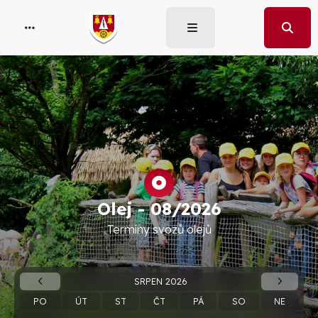
Olej -
08/2026
Termíny svozů olejů
SRPEN 2026
PO
ÚT
ST
ČT
PÁ
SO
NE