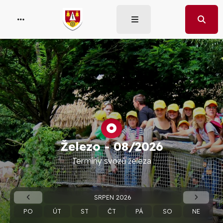
Železo -
08/2026
Termíny svozů železa
SRPEN 2026
PO
ÚT
ST
ČT
PÁ
SO
NE