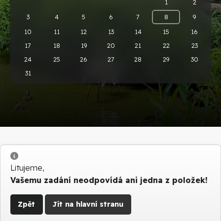
1
2
3
4
5
6
7
8
9
10
11
12
13
14
15
16
17
18
19
20
21
22
23
24
25
26
27
28
29
30
31
Info
Litujeme,
Vašemu zadání neodpovídá ani jedna z položek!
Zpět
Jít na hlavní stranu