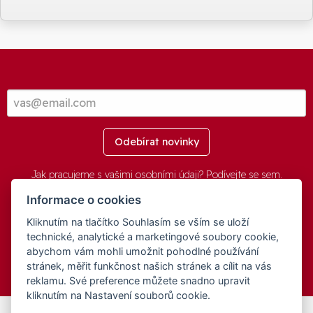
Odebírat novinky
Jak pracujeme s vašimi osobními údaji? Podívejte se
sem
.
Informace o cookies
Kliknutím na tlačítko Souhlasím se vším se uloží
© 2016-2026 -
aGovernment.cz
&
Obec Oznice
. Software:
aGovernment
, Verze:
4.0.1.1 - Beta
. Číslo Licence:
74274001
.
technické, analytické a marketingové soubory cookie,
Všechna práva vyhrazena
Ochrana osobních údajů
,
Přístupnost
abychom vám mohli umožnit pohodlné používání
stránek, měřit funkčnost našich stránek a cílit na vás
reklamu. Své preference můžete snadno upravit
kliknutím na Nastavení souborů cookie.