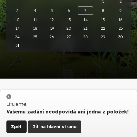
1
2
3
4
5
6
7
8
9
10
11
12
13
14
15
16
17
18
19
20
21
22
23
24
25
26
27
28
29
30
31
Info
Litujeme,
Vašemu zadání neodpovídá ani jedna z položek!
Zpět
Jít na hlavní stranu