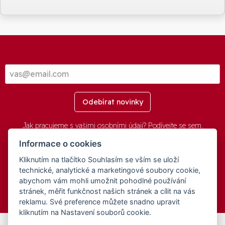
Odebírat novinky
Jak pracujeme s vašimi osobními údaji? Podívejte se
sem
.
Informace o cookies
Kliknutím na tlačítko Souhlasím se vším se uloží
© 2016-2026 -
aGovernment.cz
&
Obec Oznice
. Software:
aGovernment
, Verze:
4.0.1.1 - Beta
. Číslo Licence:
74274001
.
technické, analytické a marketingové soubory cookie,
Všechna práva vyhrazena
Ochrana osobních údajů
,
Přístupnost
abychom vám mohli umožnit pohodlné používání
stránek, měřit funkčnost našich stránek a cílit na vás
reklamu. Své preference můžete snadno upravit
kliknutím na Nastavení souborů cookie.