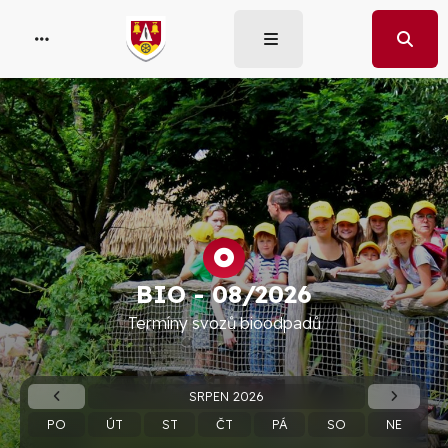
BIO -
08/2026
Termíny svozů bioodpadů
SRPEN 2026
PO
ÚT
ST
ČT
PÁ
SO
NE