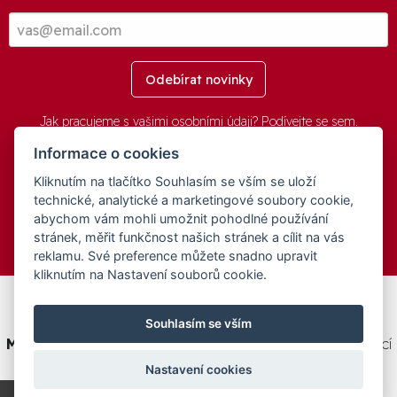
Odebírat novinky
Jak pracujeme s vašimi osobními údaji? Podívejte se
sem
.
Informace o cookies
Kliknutím na tlačítko Souhlasím se vším se uloží
© 2016-2026 -
aGovernment.cz
&
Obec Oznice
. Software:
aGovernment
, Verze:
4.0.1.1 - Beta
. Číslo Licence:
74274001
.
technické, analytické a marketingové soubory cookie,
Všechna práva vyhrazena
Ochrana osobních údajů
,
Přístupnost
abychom vám mohli umožnit pohodlné používání
stránek, měřit funkčnost našich stránek a cílit na vás
reklamu. Své preference můžete snadno upravit
kliknutím na Nastavení souborů cookie.
Tento web byl spolufinancován v rámci programu
Souhlasím se vším
Medializujeme ČESKO.cz
na podporu a modernizaci obcí
ČR.
Nastavení cookies