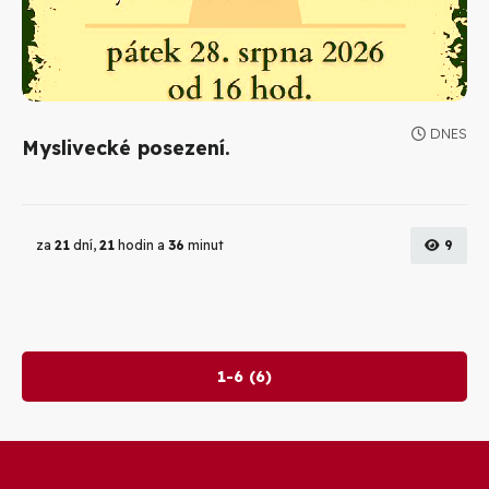
DNES
Myslivecké posezení.
za
21
dní,
21
hodin a
36
minut
9
1-6 (6)