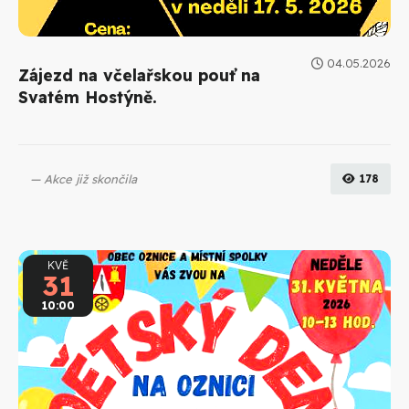
04.05.2026
Zájezd na včelařskou pouť na
Svatém Hostýně.
Akce již skončila
178
KVĚ
31
10:00