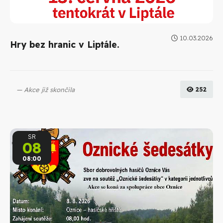
10.03.2026
Hry bez hranic v Liptále.
Akce již skončila
252
SR
08
08:00