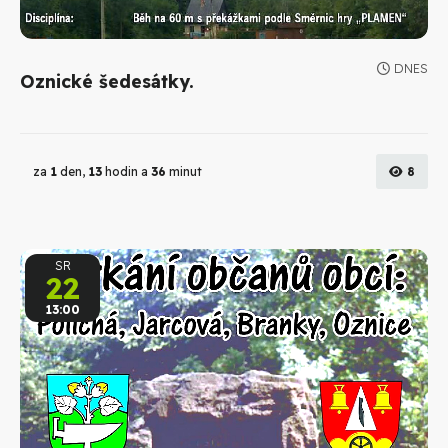
DNES
Oznické šedesátky.
za
1
den,
13
hodin a
36
minut
8
SR
22
13:00