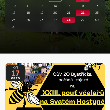
10
11
12
13
14
15
16
17
18
19
20
21
22
23
24
25
26
27
28
29
30
31
KVĚ
17
08:20