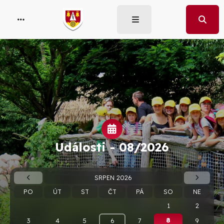
Události -
08/2026
SRPEN 2026
PO
ÚT
ST
ČT
PÁ
SO
NE
1
2
8
3
4
5
6
7
9