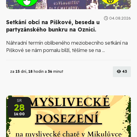
04.08.2026
Setkání obcí na Piškové, beseda u
partyzánského bunkru na Oznici.
Náhradní termín oblíbeného meziobecního setkání na
Piškové se nám pomalu blíží, těšíme se na ...
za
15
dní,
18
hodin a
36
minut
43
SR
28
16:00