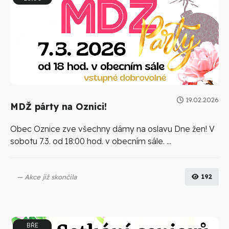
19.02.2026
MDŽ párty na Oznici!
Obec Oznice zve všechny dámy na oslavu Dne žen! V
sobotu 7.3. od 18:00 hod. v obecním sále. ...
Akce již skončila
192
BŘE