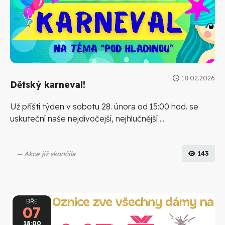
18.02.2026
Dětský karneval!
Už příští týden v sobotu 28. února od 15:00 hod. se
uskuteční naše nejdivočejší, nejhlučnější ...
Akce již skončila
143
BŘE
07
18:00