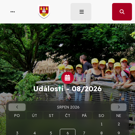
Události -
08/2026
SRPEN 2026
PO
ÚT
ST
ČT
PÁ
SO
NE
1
2
3
4
5
6
7
8
9