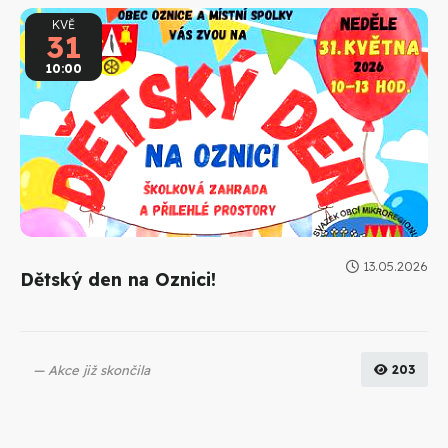
KVĚ
31
10:00
13.05.2026
Dětský den na Oznici!
Akce již skončila
203