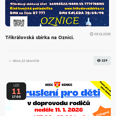
03.12.2025
Tříkrálovská sbírka na Oznici.
Akce již skončila
229
LED
11
17:00