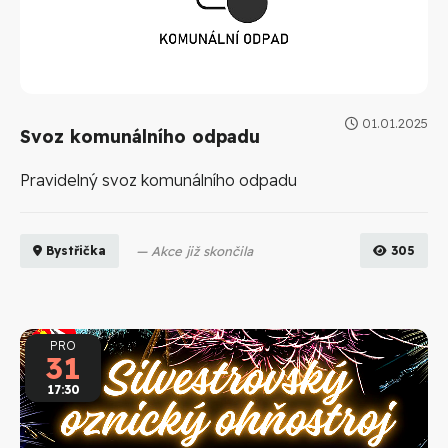
01.01.2025
Svoz komunálního odpadu
Pravidelný svoz komunálního odpadu
Akce již skončila
305
Bystřička
PRO
31
17:30