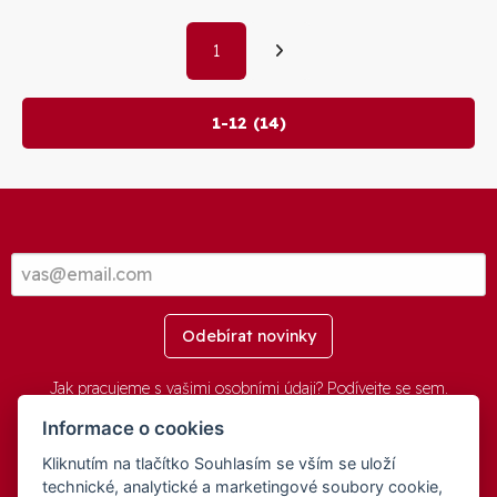
1
1-12 (14)
Odebírat novinky
Jak pracujeme s vašimi osobními údaji? Podívejte se
sem
.
Informace o cookies
Kliknutím na tlačítko Souhlasím se vším se uloží
© 2016-2026 -
aGovernment.cz
&
Obec Oznice
. Software:
aGovernment
, Verze:
4.0.1.1 - Beta
. Číslo Licence:
74274001
.
technické, analytické a marketingové soubory cookie,