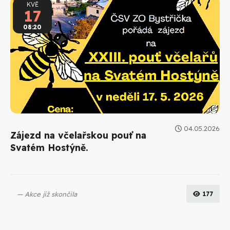
KVĚ
17
08:20
04.05.2026
Zájezd na včelařskou pouť na
Svatém Hostýně.
Akce již skončila
177