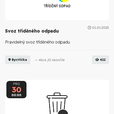
01.01.2025
Svoz tříděného odpadu
Pravidelný svoz tříděného odpadu
Akce již skončila
422
Bystřička
PRO
30
00:00