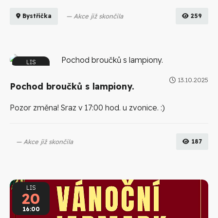
Akce již skončila
259
Bystřička
LIS
07
13.10.2025
17:00
Pochod broučků s lampiony.
Pozor změna! Sraz v 17:00 hod. u zvonice. :)
Akce již skončila
187
LIS
20
16:00