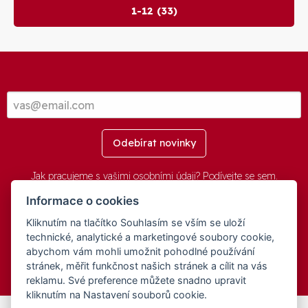
1-12 (33)
Odebírat novinky
Jak pracujeme s vašimi osobními údaji? Podívejte se
sem
.
Informace o cookies
Kliknutím na tlačítko Souhlasím se vším se uloží
© 2016-2026 -
aGovernment.cz
&
Obec Oznice
. Software:
aGovernment
, Verze:
4.0.1.1 - Beta
. Číslo Licence:
74274001
.
technické, analytické a marketingové soubory cookie,
Všechna práva vyhrazena
Ochrana osobních údajů
,
Přístupnost
abychom vám mohli umožnit pohodlné používání
stránek, měřit funkčnost našich stránek a cílit na vás
reklamu. Své preference můžete snadno upravit
kliknutím na Nastavení souborů cookie.