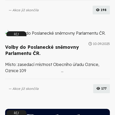
Akce již skončila
198
ŘÍJ
03
10.09.2025
14:00
Volby do Poslanecké sněmovny
Parlamentu ČR.
Místo: zasedací místnost Obecního úřadu Oznice,
Oznice 109 ...
Akce již skončila
177
ŘÍJ