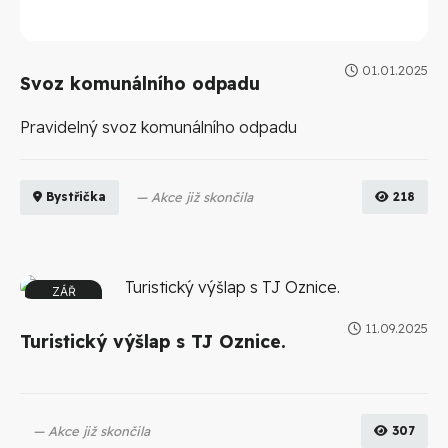
01.01.2025
Svoz komunálního odpadu
Pravidelný svoz komunálního odpadu
Akce již skončila
218
Bystřička
ZÁŘ
20
11.09.2025
10:30
Turistický výšlap s TJ Oznice.
Akce již skončila
307