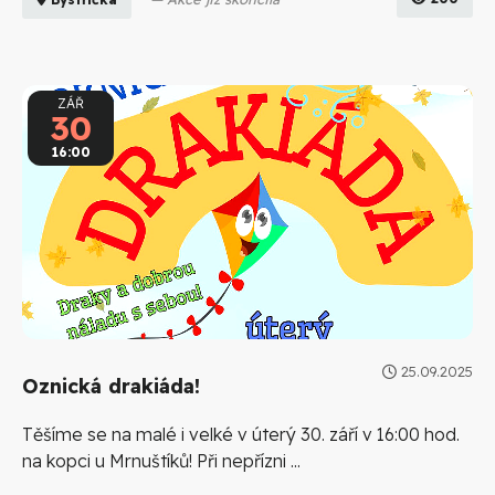
ZÁŘ
30
16:00
25.09.2025
Oznická drakiáda!
Těšíme se na malé i velké v úterý 30. září v 16:00 hod.
na kopci u Mrnuštíků! Při nepřízni ...