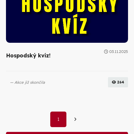
03.11.2025
Hospodský kvíz!
Akce již skončila
264
1