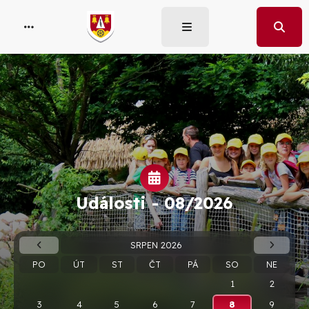
Události -
08/2026
SRPEN 2026
PO
ÚT
ST
ČT
PÁ
SO
NE
1
2
3
4
5
6
7
8
9