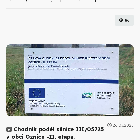
86
26.03.2026
Galerie
Chodník podél silnice III/05725
v obci Oznice -II. etapa.