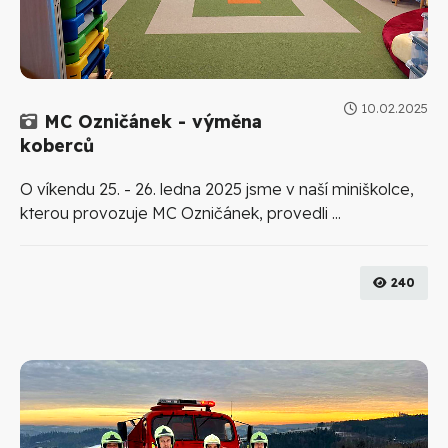
10.02.2025
Galerie
MC Ozničánek - výměna
koberců
O víkendu 25. - 26. ledna 2025 jsme v naší miniškolce,
kterou provozuje MC Ozničánek, provedli ...
240