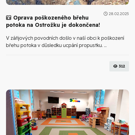
28.02.2025
Galerie
Oprava poškozeného břehu
potoka na Ostrožku je dokončena!
V zářijových povodních došlo v naší obci k poškození
břehu potoka v důsledku ucpání propustku. ...
312