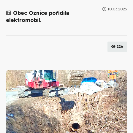
10.03.2025
Galerie
Obec Oznice pořídila
elektromobil.
226