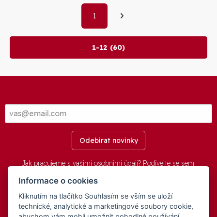
1
1-12 (60)
Odebírat novinky
Jak pracujeme s vašimi osobními údaji? Podívejte se
sem
.
Informace o cookies
Kliknutím na tlačítko Souhlasím se vším se uloží
© 2016-2026 -
aGovernment.cz
&
Obec Oznice
. Software:
aGovernment
, Verze:
4.0.1.1 - Beta
. Číslo Licence:
74274001
.
technické, analytické a marketingové soubory cookie,
Všechna práva vyhrazena
Ochrana osobních údajů
,
Přístupnost
abychom vám mohli umožnit pohodlné používání