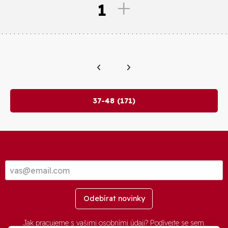
1
37-48 (171)
Odebírat novinky
Jak pracujeme s vašimi osobními údaji? Podívejte se
sem
.