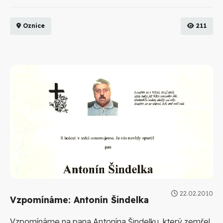
Oznice
211
22.02.2010
Vzpomínáme: Antonín Šindelka
Vzpomínáme na pana Antonína Šindelku, který zemřel