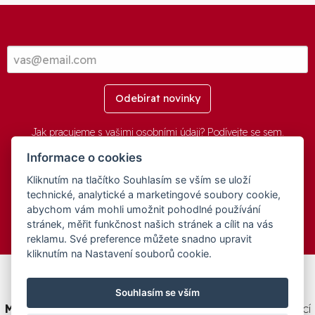
Odebírat novinky
Jak pracujeme s vašimi osobními údaji? Podívejte se
sem
.
Informace o cookies
Kliknutím na tlačítko Souhlasím se vším se uloží
© 2016-2026 -
aGovernment.cz
&
Obec Oznice
. Software:
aGovernment
, Verze:
4.0.1.1 - Beta
. Číslo Licence:
74274001
.
technické, analytické a marketingové soubory cookie,
Všechna práva vyhrazena
Ochrana osobních údajů
,
Přístupnost
abychom vám mohli umožnit pohodlné používání
stránek, měřit funkčnost našich stránek a cílit na vás
reklamu. Své preference můžete snadno upravit
kliknutím na Nastavení souborů cookie.
Tento web byl spolufinancován v rámci programu
Souhlasím se vším
Medializujeme ČESKO.cz
na podporu a modernizaci obcí