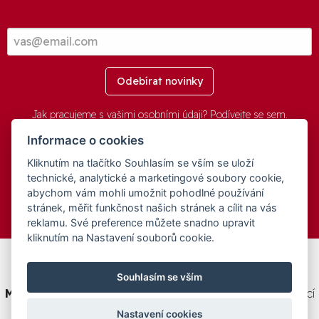
Odebírat novinky
Jak pracujeme s vašimi osobními údaji? Podívejte se
sem
.
Informace o cookies
Kliknutím na tlačítko Souhlasím se vším se uloží
© 2016-2026 -
aGovernment.cz
&
Obec Oznice
. Software:
aGovernment
, Verze:
4.0.1.1 - Beta
. Číslo Licence:
74274001
.
technické, analytické a marketingové soubory cookie,
Všechna práva vyhrazena
Ochrana osobních údajů
,
Přístupnost
abychom vám mohli umožnit pohodlné používání
stránek, měřit funkčnost našich stránek a cílit na vás
reklamu. Své preference můžete snadno upravit
kliknutím na Nastavení souborů cookie.
Tento web byl spolufinancován v rámci programu
Souhlasím se vším
Medializujeme ČESKO.cz
na podporu a modernizaci obcí
ČR.
Nastavení cookies