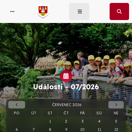
Události -
07/2026
ČERVENEC 2026
PO
ÚT
ST
ČT
PÁ
SO
NE
1
2
3
4
5
6
7
8
9
10
11
12