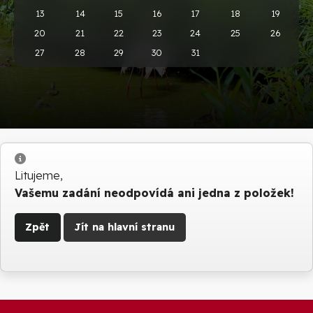
13
14
15
16
17
18
19
20
21
22
23
24
25
26
27
28
29
30
31
Info
Litujeme,
Vašemu zadání neodpovídá ani jedna z položek!
Zpět
Jít na hlavní stranu