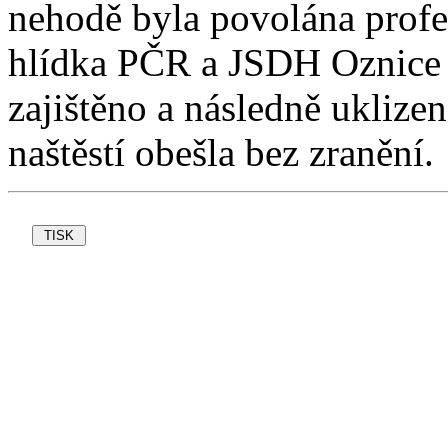
nehodě byla povolána profes
hlídka PČR a JSDH Oznice 
zajištěno a následně uklize
naštěstí obešla bez zranění.