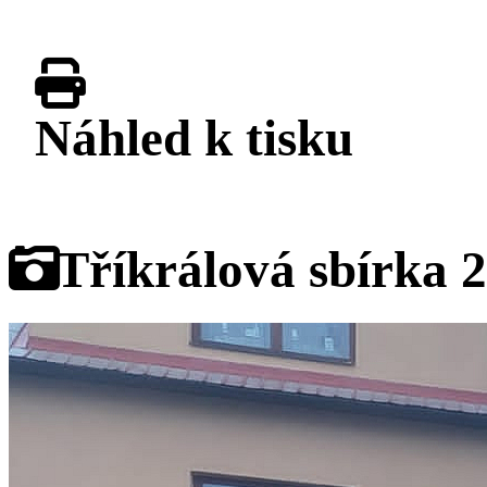
Náhled k tisku
Galerie
Tříkrálová sbírka 