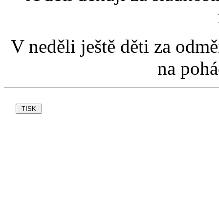
V neděli ještě děti za odmě
na pohá