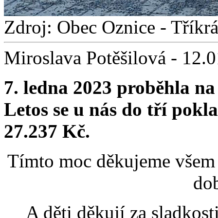
Zdroj: Obec Oznice - Tříkr
Miroslava Potěšilová - 12.
7. ledna 2023 proběhla na
Letos se u nás do tří pok
27.237 Kč.
Tímto moc děkujeme všem n
dob
A děti děkují za sladkosti