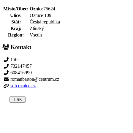
Město/Obec:
Oznice
75624
Ulice:
Oznice 109
Stát:
Česká republika
Kraj:
Zlínský
Region:
Vsetín
Kontakt
150
732147457
608416990
romanbarton@centrum.cz
sdh.oznice.cz