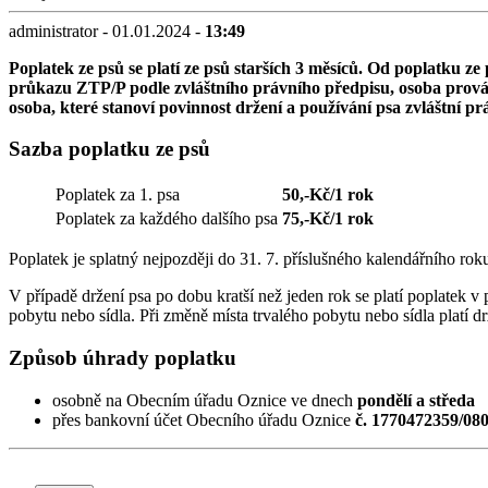
administrator - 01.01.2024 -
13:49
Poplatek ze psů se platí ze psů starších 3 měsíců. Od poplatku z
průkazu ZTP/P podle zvláštního právního předpisu, osoba provád
osoba, které stanoví povinnost držení a používání psa zvláštní pr
Sazba poplatku ze psů
Poplatek za 1. psa
50,-Kč/1 rok
Poplatek za každého dalšího psa
75,-Kč/1 rok
Poplatek je splatný nejpozději do 31. 7. příslušného kalendářního rok
V případě držení psa po dobu kratší než jeden rok se platí poplatek v 
pobytu nebo sídla. Při změně místa trvalého pobytu nebo sídla platí d
Způsob úhrady poplatku
osobně na Obecním úřadu Oznice ve dnech
pondělí a středa
přes bankovní účet Obecního úřadu Oznice
č. 1770472359/08