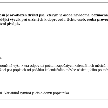
e psů je osvobozen držitel psa, kterým je osoba nevidomá, bezmocná
ějící výcvik psů určených k doprovodu těchto osob, osoba provozu
ávní předpis.
u.
poměrné výši, která odpovídá počtu i započatých kalendářních měsíců. Po
ržitel psa poplatek od počátku kalendářního měsíce následujícího po měs
00
. Variabilní symbol je číslo domu poplatníka