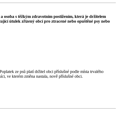
 a osoba s těžkým zdravotním postižením, která je držitelem
jící útulek zřízený obcí pro ztracené nebo opuštěné psy nebo
platek ze psů platí držitel obci příslušné podle místa trvalého
íci, ve kterém změna nastala, nově příslušné obci.