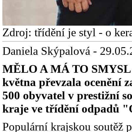
Zdroj: třídění je styl - o k
Daniela Skýpalová - 29.05
MĚLO A MÁ TO SMYSL!!! 
května převzala ocenění za
500 obyvatel v prestižní s
kraje ve třídění odpadů 
Populární krajskou soutěž 