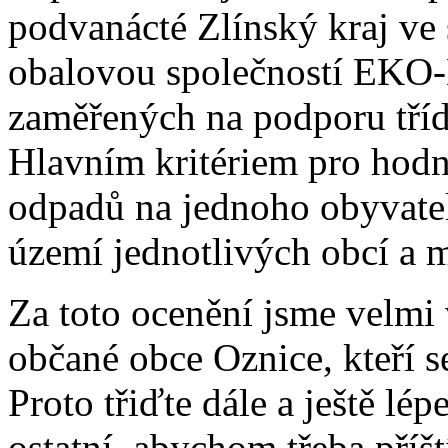
podvanácté Zlínský kraj ve
obalovou společností EKO-K
zaměřených na podporu tříd
Hlavním kritériem pro hodn
odpadů na jednoho obyvatel
území jednotlivých obcí a m
Za toto ocenění jsme velmi 
občané obce Oznice, kteří se
Proto třiďte dále a ještě lép
ostatní, abychom třeba příšt