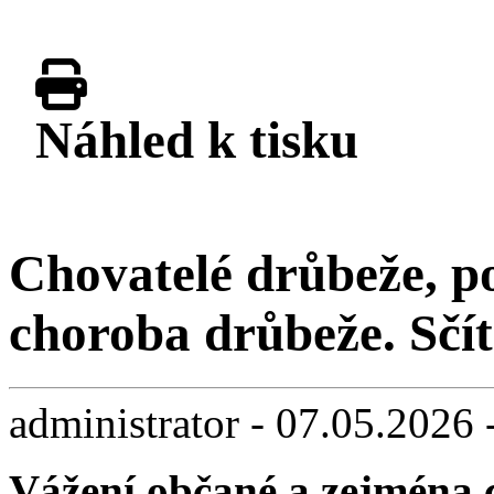
Náhled k tisku
Chovatelé drůbeže, p
choroba drůbeže. Sčíta
administrator - 07.05.2026 
Vážení občané a zejména c