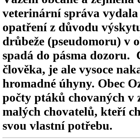
veterinární správa vydal
opatření z důvodu výskyt
drůbeže (pseudomoru) v o
spadá do pásma dozoru. 
člověka, je ale vysoce na
hromadné úhyny. Obec Ozn
počty ptáků chovaných v za
malých chovatelů, kteří ch
svou vlastní potřebu.